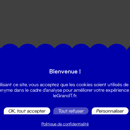
utes les actualités du Grand T :
Bienvenue !
ilisant ce site, vous acceptez que les cookies soient utilisés de
nyme dans le cadre d'analyse pour améliorer votre expérience
leGrandT.fr.
OK, tout accepter
Tout refuser
Personnaliser
illetterie
2 51 88 25 25
Politique de confidentialité
illetterie@leGrandT.fr