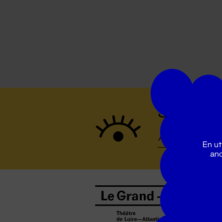
Suivez to
En ut
ano
B
0
b