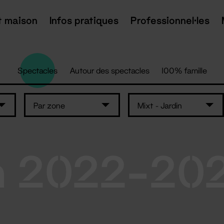
t maison
Infos pratiques
Professionnel·les
Spectacles
Autour des spectacles
100% famille
Par zone
Mixt - Jardin
n 2022-20