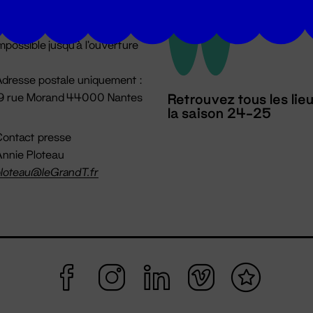
u lundi au vendredi 14h → 18h
 Accueil physique
mpossible jusqu'à l'ouverture
dresse postale uniquement :
19 rue Morand 44000 Nantes
Retrouvez tous les lie
la saison 24-25
ontact presse
nnie Ploteau
loteau@leGrandT.fr