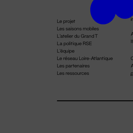
D

i
Le projet
Les saisons mobiles
A
L'atelier du Grand T
La politique RSE
L'équipe
Le réseau Loire-Atlantique
C
Les partenaires
A
Les ressources
p