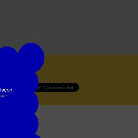
S'inscrire
à la newsletter
 façon
 sur