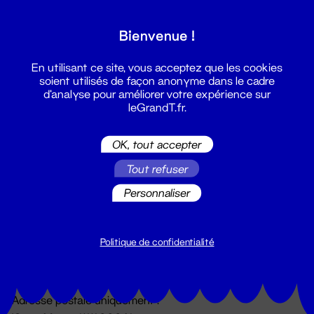
Grand T :
Bienvenue !
S'inscrire
En utilisant ce site, vous acceptez que les cookies
soient utilisés de façon anonyme dans le cadre
d'analyse pour améliorer votre expérience sur
leGrandT.fr.
OK, tout accepter
Tout refuser
Personnaliser
Billetterie
02 51 88 25 25
billetterie@leGrandT.fr
Politique de confidentialité
Du lundi au vendredi 14h → 18h
🚨 Accueil physique impossible jusqu'à l'ouverture
Adresse postale uniquement :