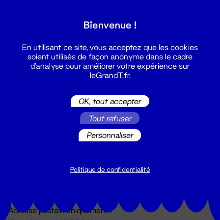
Grand T :
Bienvenue !
S'inscrire
En utilisant ce site, vous acceptez que les cookies
soient utilisés de façon anonyme dans le cadre
d'analyse pour améliorer votre expérience sur
leGrandT.fr.
OK, tout accepter
Tout refuser
Personnaliser
Billetterie
02 51 88 25 25
billetterie@leGrandT.fr
Politique de confidentialité
Du lundi au vendredi 14h → 18h
🚨 Accueil physique impossible jusqu'à l'ouverture
Adresse postale uniquement :