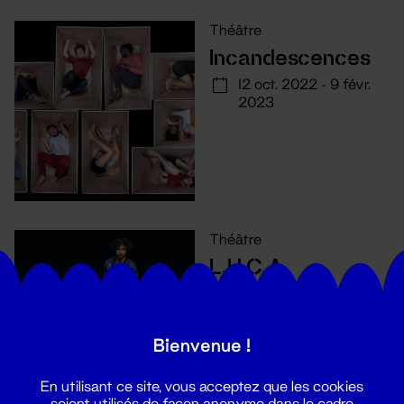
Théâtre
Incandescences
12 oct. 2022 - 9 févr.
2023
Théâtre
L.U.C.A.
22 - 30 nov. 2022
Bienvenue !
En utilisant ce site, vous acceptez que les cookies
soient utilisés de façon anonyme dans le cadre