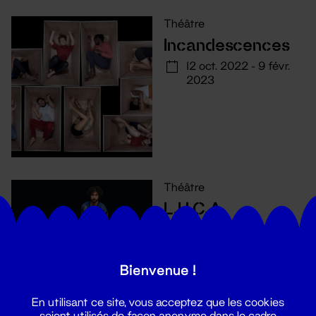
Théâtre
Incandescences
12 oct. 2022 - 9 févr.
2023
Théâtre
L.U.C.A.
22 - 30 nov. 2022
Bienvenue !
En utilisant ce site, vous acceptez que les cookies
soient utilisés de façon anonyme dans le cadre