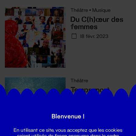
Théâtre
•
Musique
Du C(h)œur des
femmes
18 févr. 2023
Théâtre
Temps mort
18 - 20 oct. 2022
Bienvenue !
En utilisant ce site, vous acceptez que les cookies
soient utilisés de façon anonyme dans le cadre