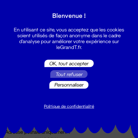
Grand T :
Bienvenue !
S'inscrire
En utilisant ce site, vous acceptez que les cookies
soient utilisés de façon anonyme dans le cadre
d'analyse pour améliorer votre expérience sur
leGrandT.fr.
OK, tout accepter
Tout refuser
Personnaliser
Billetterie
02 51 88 25 25
billetterie@leGrandT.fr
Politique de confidentialité
Du lundi au vendredi 14h → 18h
🚨 Accueil physique impossible jusqu'à l'ouverture
Adresse postale uniquement :