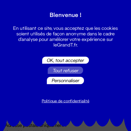
Grand T :
Bienvenue !
S'inscrire
En utilisant ce site, vous acceptez que les cookies
soient utilisés de façon anonyme dans le cadre
d'analyse pour améliorer votre expérience sur
leGrandT.fr.
OK, tout accepter
Tout refuser
Personnaliser
Billetterie
02 51 88 25 25
billetterie@leGrandT.fr
Politique de confidentialité
Du lundi au vendredi 14h → 18h
🚨 Accueil physique impossible jusqu'à l'ouverture
Adresse postale uniquement :