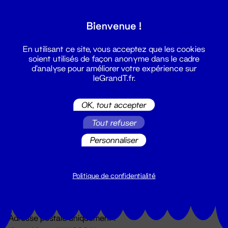
Grand T :
Bienvenue !
S'inscrire
En utilisant ce site, vous acceptez que les cookies
soient utilisés de façon anonyme dans le cadre
d'analyse pour améliorer votre expérience sur
leGrandT.fr.
OK, tout accepter
Tout refuser
Personnaliser
Billetterie
02 51 88 25 25
billetterie@leGrandT.fr
Politique de confidentialité
Du lundi au vendredi 14h → 18h
🚨 Accueil physique impossible jusqu'à l'ouverture
Adresse postale uniquement :