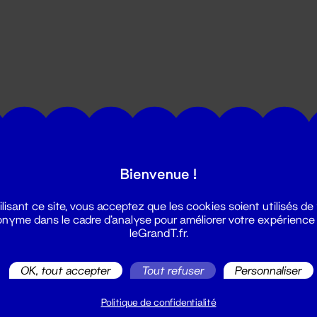
utes les actualités du Grand T :
Bienvenue !
ilisant ce site, vous acceptez que les cookies soient utilisés de
nyme dans le cadre d'analyse pour améliorer votre expérience
leGrandT.fr.
OK, tout accepter
Tout refuser
Personnaliser
illetterie
2 51 88 25 25
Politique de confidentialité
illetterie@leGrandT.fr