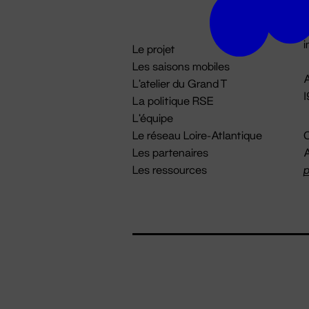
D

i
Le projet
Les saisons mobiles
A
L'atelier du Grand T
La politique RSE
L'équipe
Le réseau Loire-Atlantique
C
Les partenaires
A
Les ressources
p