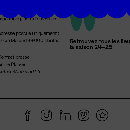
u lundi au vendredi 14h → 18h
 Accueil physique
mpossible jusqu'à l'ouverture
dresse postale uniquement :
19 rue Morand 44000 Nantes
Retrouvez tous les lie
la saison 24-25
ontact presse
nnie Ploteau
loteau@leGrandT.fr