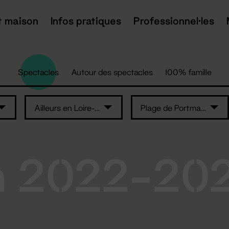
t maison
Infos pratiques
Professionnel·les
Spectacles
Autour des spectacles
100% famille
Ailleurs en Loire-Atlantique
Plage de Portmain - Pornic
n 2022-20