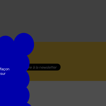
S'inscrire
à la newsletter
 façon
 sur