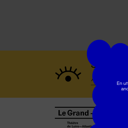
Suivez to
En ut
ano
B
0
b