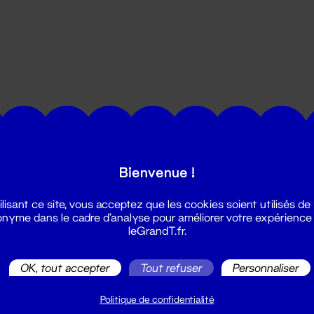
utes les actualités du Grand T :
Bienvenue !
ilisant ce site, vous acceptez que les cookies soient utilisés de
nyme dans le cadre d'analyse pour améliorer votre expérience
leGrandT.fr.
OK, tout accepter
Tout refuser
Personnaliser
illetterie
2 51 88 25 25
Politique de confidentialité
illetterie@leGrandT.fr