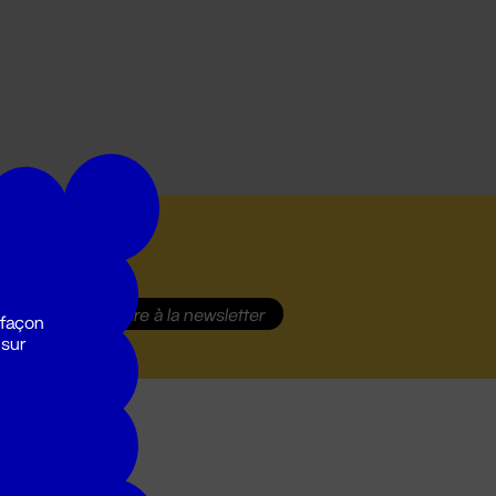
S'inscrire
à la newsletter
 façon
 sur