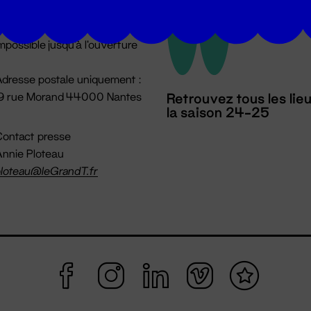
u lundi au vendredi 14h → 18h
 Accueil physique
mpossible jusqu'à l'ouverture
dresse postale uniquement :
19 rue Morand 44000 Nantes
Retrouvez tous les lie
la saison 24-25
ontact presse
nnie Ploteau
loteau@leGrandT.fr