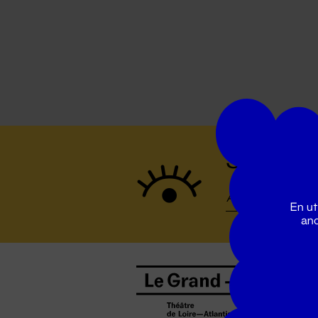
Suivez to
En ut
ano
B
0
b