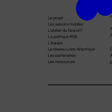
D

i
Le projet
Les saisons mobiles
A
L'atelier du Grand T
La politique RSE
L'équipe
Le réseau Loire-Atlantique
C
Les partenaires
A
Les ressources
p