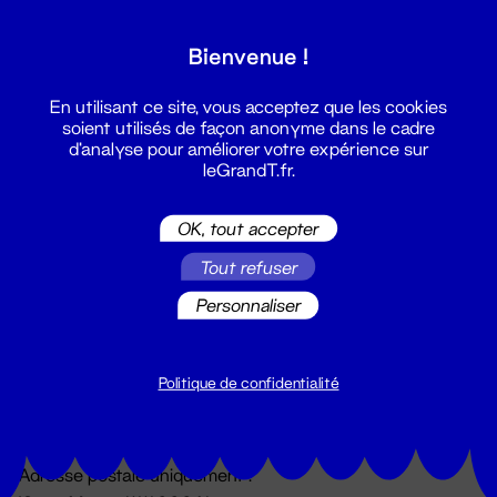
Grand T :
Bienvenue !
S'inscrire
En utilisant ce site, vous acceptez que les cookies
soient utilisés de façon anonyme dans le cadre
d'analyse pour améliorer votre expérience sur
leGrandT.fr.
OK, tout accepter
Tout refuser
Personnaliser
Billetterie
02 51 88 25 25
billetterie@leGrandT.fr
Politique de confidentialité
Du lundi au vendredi 14h → 18h
🚨 Accueil physique impossible jusqu'à l'ouverture
Adresse postale uniquement :