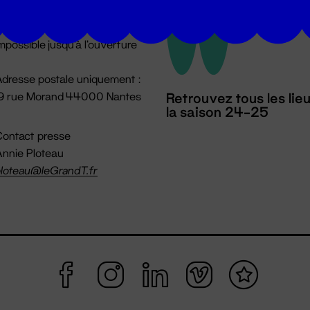
u lundi au vendredi 14h → 18h
 Accueil physique
mpossible jusqu'à l'ouverture
dresse postale uniquement :
19 rue Morand 44000 Nantes
Retrouvez tous les lie
la saison 24-25
ontact presse
nnie Ploteau
loteau@leGrandT.fr