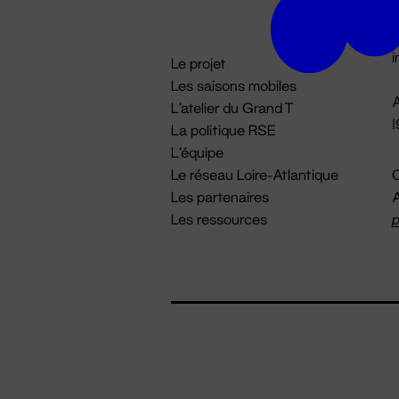
D

i
Le projet
Les saisons mobiles
A
L'atelier du Grand T
La politique RSE
L'équipe
Le réseau Loire-Atlantique
C
Les partenaires
A
Les ressources
p