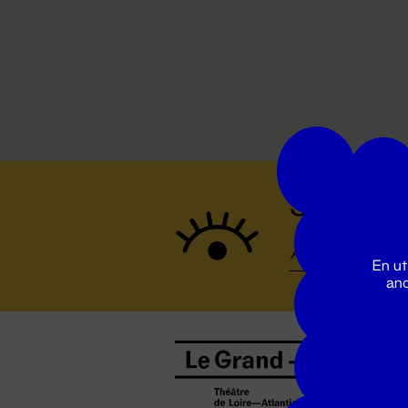
Suivez to
En ut
ano
B
0
b