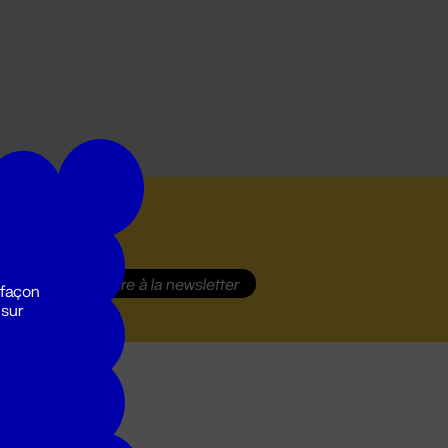
S'inscrire
à la newsletter
 façon
 sur