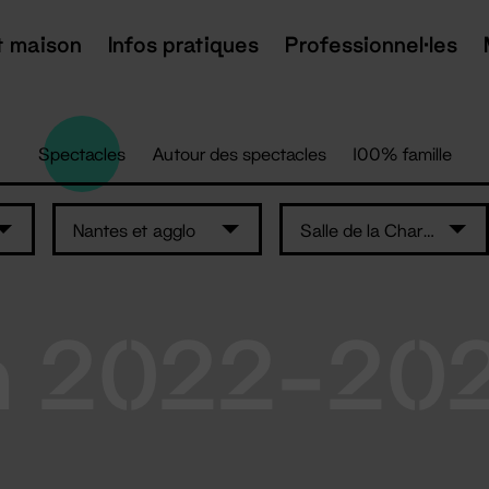
t maison
Infos pratiques
Professionnel·les
Spectacles
Autour des spectacles
100% famille
Nantes et agglo
Salle de la Charbonnière – Ancenis-Saint-Géréon
n 2022-20