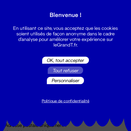
Grand T :
Bienvenue !
S'inscrire
En utilisant ce site, vous acceptez que les cookies
soient utilisés de façon anonyme dans le cadre
d'analyse pour améliorer votre expérience sur
leGrandT.fr.
OK, tout accepter
Tout refuser
Personnaliser
Billetterie
02 51 88 25 25
billetterie@leGrandT.fr
Politique de confidentialité
Du lundi au vendredi 14h → 18h
🚨 Accueil physique impossible jusqu'à l'ouverture
Adresse postale uniquement :