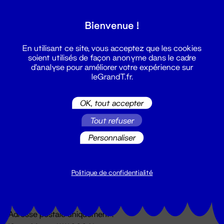
Grand T :
Bienvenue !
S'inscrire
En utilisant ce site, vous acceptez que les cookies
soient utilisés de façon anonyme dans le cadre
d'analyse pour améliorer votre expérience sur
leGrandT.fr.
OK, tout accepter
Tout refuser
Personnaliser
Billetterie
02 51 88 25 25
billetterie@leGrandT.fr
Politique de confidentialité
Du lundi au vendredi 14h → 18h
🚨 Accueil physique impossible jusqu'à l'ouverture
Adresse postale uniquement :