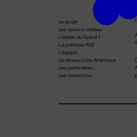
D

i
Le projet
Les saisons mobiles
A
L'atelier du Grand T
La politique RSE
L'équipe
Le réseau Loire-Atlantique
C
Les partenaires
A
Les ressources
p