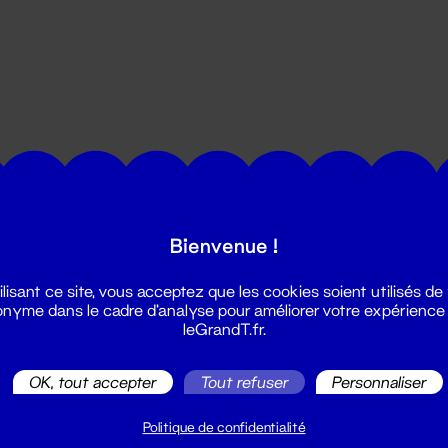
utes les actualités du Grand T :
Bienvenue !
ilisant ce site, vous acceptez que les cookies soient utilisés de
nyme dans le cadre d'analyse pour améliorer votre expérience
leGrandT.fr.
OK, tout accepter
Tout refuser
Personnaliser
illetterie
2 51 88 25 25
Politique de confidentialité
illetterie@leGrandT.fr