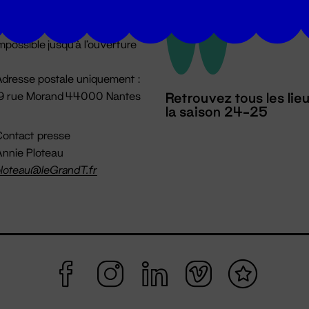
u lundi au vendredi 14h → 18h
 Accueil physique
mpossible jusqu'à l'ouverture
dresse postale uniquement :
19 rue Morand 44000 Nantes
Retrouvez tous les lie
la saison 24-25
ontact presse
nnie Ploteau
loteau@leGrandT.fr