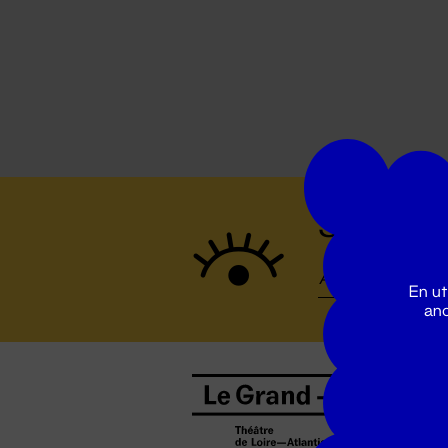
Suivez to
En ut
ano
B
0
b