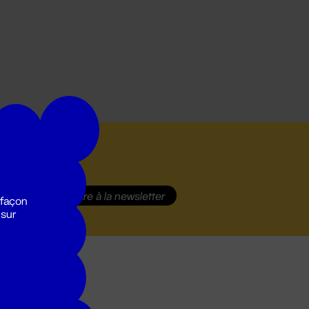
S'inscrire
à la newsletter
 façon
 sur