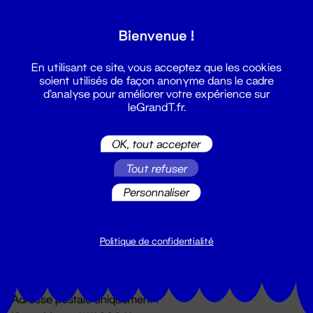
Grand T :
Bienvenue !
S'inscrire
En utilisant ce site, vous acceptez que les cookies
soient utilisés de façon anonyme dans le cadre
d'analyse pour améliorer votre expérience sur
leGrandT.fr.
OK, tout accepter
Tout refuser
Personnaliser
Billetterie
02 51 88 25 25
billetterie@leGrandT.fr
Politique de confidentialité
Du lundi au vendredi 14h → 18h
🚨 Accueil physique impossible jusqu'à l'ouverture
Adresse postale uniquement :