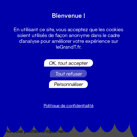
Grand T :
Bienvenue !
S'inscrire
En utilisant ce site, vous acceptez que les cookies
soient utilisés de façon anonyme dans le cadre
d'analyse pour améliorer votre expérience sur
leGrandT.fr.
OK, tout accepter
Tout refuser
Personnaliser
Billetterie
02 51 88 25 25
billetterie@leGrandT.fr
Politique de confidentialité
Du lundi au vendredi 14h → 18h
🚨 Accueil physique impossible jusqu'à l'ouverture
Adresse postale uniquement :