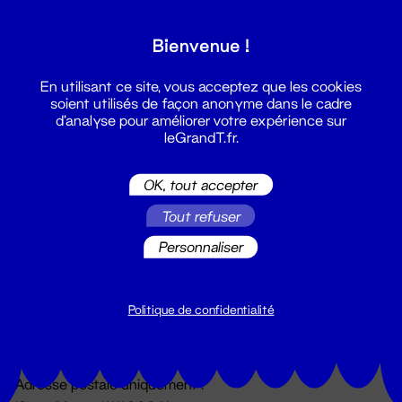
Grand T :
Bienvenue !
S'inscrire
En utilisant ce site, vous acceptez que les cookies
soient utilisés de façon anonyme dans le cadre
d'analyse pour améliorer votre expérience sur
leGrandT.fr.
OK, tout accepter
Tout refuser
Personnaliser
Billetterie
02 51 88 25 25
billetterie@leGrandT.fr
Politique de confidentialité
Du lundi au vendredi 14h → 18h
🚨 Accueil physique impossible jusqu'à l'ouverture
Adresse postale uniquement :