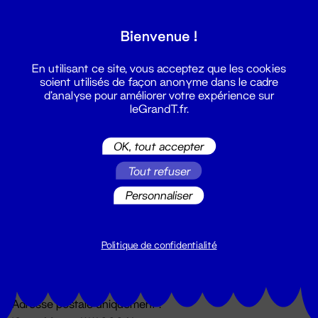
Grand T :
Bienvenue !
S'inscrire
En utilisant ce site, vous acceptez que les cookies
soient utilisés de façon anonyme dans le cadre
d'analyse pour améliorer votre expérience sur
leGrandT.fr.
OK, tout accepter
Tout refuser
Personnaliser
Billetterie
02 51 88 25 25
billetterie@leGrandT.fr
Politique de confidentialité
Du lundi au vendredi 14h → 18h
🚨 Accueil physique impossible jusqu'à l'ouverture
Adresse postale uniquement :