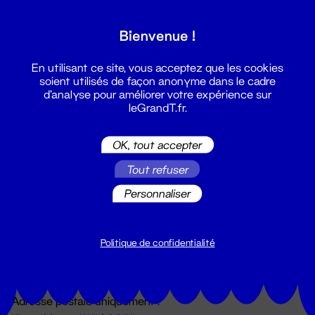
Grand T :
Bienvenue !
S'inscrire
En utilisant ce site, vous acceptez que les cookies
soient utilisés de façon anonyme dans le cadre
d'analyse pour améliorer votre expérience sur
leGrandT.fr.
OK, tout accepter
Tout refuser
Personnaliser
Billetterie
02 51 88 25 25
billetterie@leGrandT.fr
Politique de confidentialité
Du lundi au vendredi 14h → 18h
🚨 Accueil physique impossible jusqu'à l'ouverture
Adresse postale uniquement :