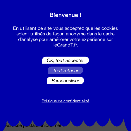
Grand T :
Bienvenue !
S'inscrire
En utilisant ce site, vous acceptez que les cookies
soient utilisés de façon anonyme dans le cadre
d'analyse pour améliorer votre expérience sur
leGrandT.fr.
OK, tout accepter
Tout refuser
Personnaliser
Billetterie
02 51 88 25 25
billetterie@leGrandT.fr
Politique de confidentialité
Du lundi au vendredi 14h → 18h
🚨 Accueil physique impossible jusqu'à l'ouverture
Adresse postale uniquement :