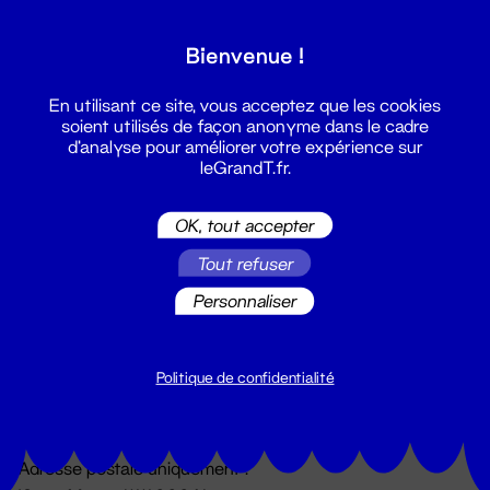
Grand T :
Bienvenue !
S'inscrire
En utilisant ce site, vous acceptez que les cookies
soient utilisés de façon anonyme dans le cadre
d'analyse pour améliorer votre expérience sur
leGrandT.fr.
OK, tout accepter
Tout refuser
Personnaliser
Billetterie
02 51 88 25 25
billetterie@leGrandT.fr
Politique de confidentialité
Du lundi au vendredi 14h → 18h
🚨 Accueil physique impossible jusqu'à l'ouverture
Adresse postale uniquement :