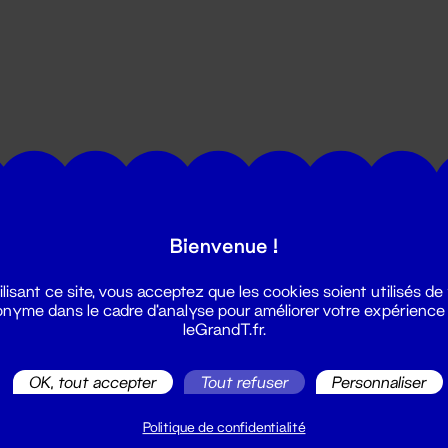
utes les actualités du Grand T :
Bienvenue !
ilisant ce site, vous acceptez que les cookies soient utilisés de
nyme dans le cadre d'analyse pour améliorer votre expérience
leGrandT.fr.
OK, tout accepter
Tout refuser
Personnaliser
illetterie
2 51 88 25 25
Politique de confidentialité
illetterie@leGrandT.fr