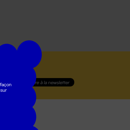
S'inscrire
à la newsletter
 façon
 sur