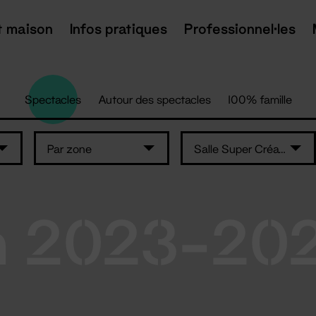
t maison
Infos pratiques
Professionnel·les
Spectacles
Autour des spectacles
100% famille
Par zone
Salle Super Création
n 2023-20