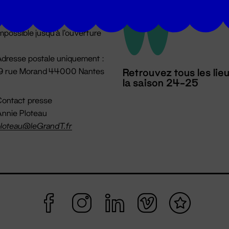
u lundi au vendredi 14h → 18h
 Accueil physique
mpossible jusqu'à l'ouverture
dresse postale uniquement :
19 rue Morand 44000 Nantes
Retrouvez tous les lie
la saison 24-25
ontact presse
nnie Ploteau
loteau@leGrandT.fr