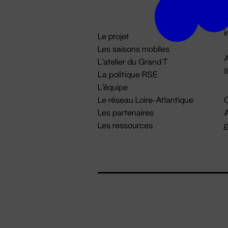
D

i
Le projet
Les saisons mobiles
A
L'atelier du Grand T
La politique RSE
L'équipe
Le réseau Loire-Atlantique
C
Les partenaires
A
Les ressources
p