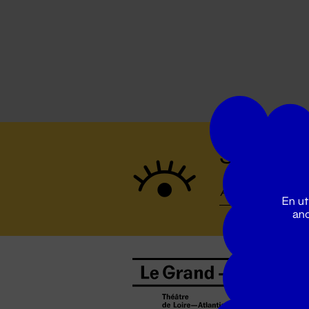
Suivez to
En ut
ano
B
0
b