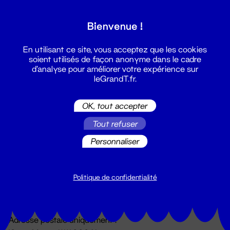
Grand T :
Bienvenue !
S'inscrire
En utilisant ce site, vous acceptez que les cookies
soient utilisés de façon anonyme dans le cadre
d'analyse pour améliorer votre expérience sur
leGrandT.fr.
OK, tout accepter
Tout refuser
Personnaliser
Billetterie
02 51 88 25 25
billetterie@leGrandT.fr
Politique de confidentialité
Du lundi au vendredi 14h → 18h
🚨 Accueil physique impossible jusqu'à l'ouverture
Adresse postale uniquement :