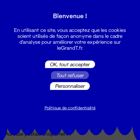
Grand T :
Bienvenue !
S'inscrire
En utilisant ce site, vous acceptez que les cookies
soient utilisés de façon anonyme dans le cadre
d'analyse pour améliorer votre expérience sur
leGrandT.fr.
OK, tout accepter
Tout refuser
Personnaliser
Billetterie
02 51 88 25 25
billetterie@leGrandT.fr
Politique de confidentialité
Du lundi au vendredi 14h → 18h
🚨 Accueil physique impossible jusqu'à l'ouverture
Adresse postale uniquement :