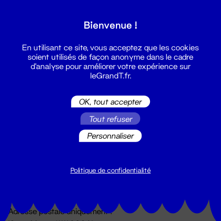
Grand T :
Bienvenue !
S'inscrire
En utilisant ce site, vous acceptez que les cookies
soient utilisés de façon anonyme dans le cadre
d'analyse pour améliorer votre expérience sur
leGrandT.fr.
OK, tout accepter
Tout refuser
Personnaliser
Billetterie
02 51 88 25 25
billetterie@leGrandT.fr
Politique de confidentialité
Du lundi au vendredi 14h → 18h
🚨 Accueil physique impossible jusqu'à l'ouverture
Adresse postale uniquement :