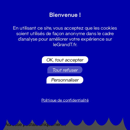
Grand T :
Bienvenue !
S'inscrire
En utilisant ce site, vous acceptez que les cookies
soient utilisés de façon anonyme dans le cadre
d'analyse pour améliorer votre expérience sur
leGrandT.fr.
OK, tout accepter
Tout refuser
Personnaliser
Billetterie
02 51 88 25 25
billetterie@leGrandT.fr
Politique de confidentialité
Du lundi au vendredi 14h → 18h
🚨 Accueil physique impossible jusqu'à l'ouverture
Adresse postale uniquement :