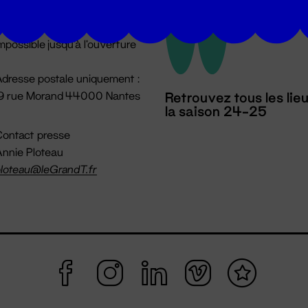
u lundi au vendredi 14h → 18h
 Accueil physique
mpossible jusqu'à l'ouverture
dresse postale uniquement :
19 rue Morand 44000 Nantes
Retrouvez tous les lie
la saison 24-25
ontact presse
nnie Ploteau
loteau@leGrandT.fr