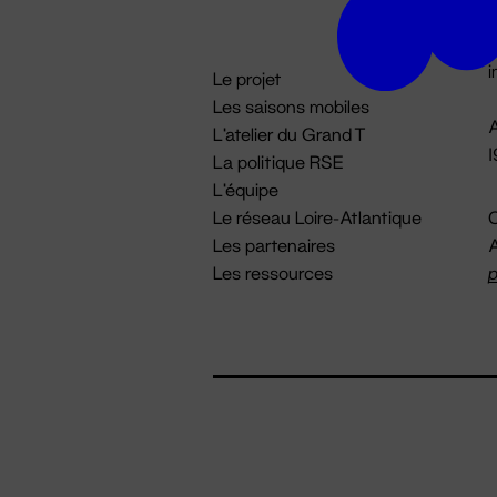
D

i
Le projet
Les saisons mobiles
A
L'atelier du Grand T
La politique RSE
L'équipe
Le réseau Loire-Atlantique
C
Les partenaires
A
Les ressources
p