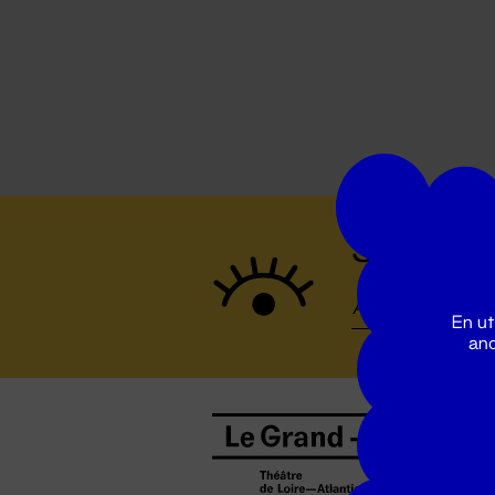
Suivez to
En ut
ano
B
0
b