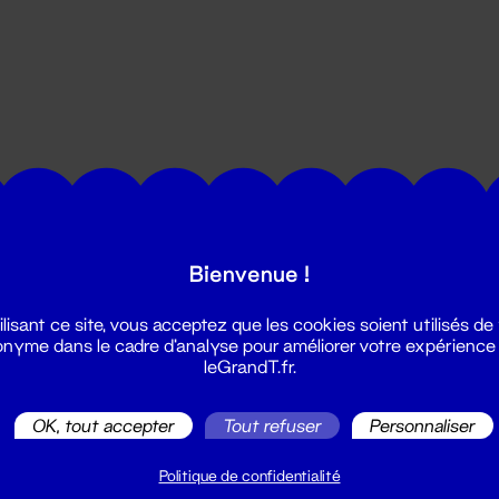
utes les actualités du Grand T :
Bienvenue !
ilisant ce site, vous acceptez que les cookies soient utilisés de
nyme dans le cadre d'analyse pour améliorer votre expérience
leGrandT.fr.
OK, tout accepter
Tout refuser
Personnaliser
illetterie
2 51 88 25 25
Politique de confidentialité
illetterie@leGrandT.fr