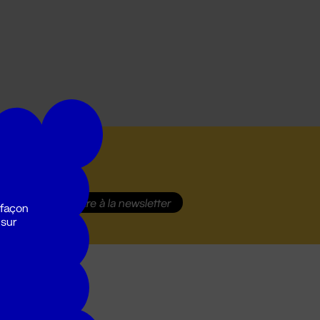
S'inscrire
à la newsletter
 façon
 sur