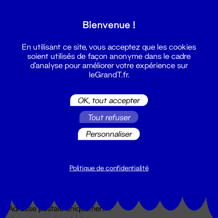
Grand T :
Bienvenue !
S'inscrire
En utilisant ce site, vous acceptez que les cookies
soient utilisés de façon anonyme dans le cadre
d'analyse pour améliorer votre expérience sur
leGrandT.fr.
OK, tout accepter
Tout refuser
Personnaliser
Billetterie
02 51 88 25 25
billetterie@leGrandT.fr
Politique de confidentialité
Du lundi au vendredi 14h → 18h
🚨 Accueil physique impossible jusqu'à l'ouverture
Adresse postale uniquement :