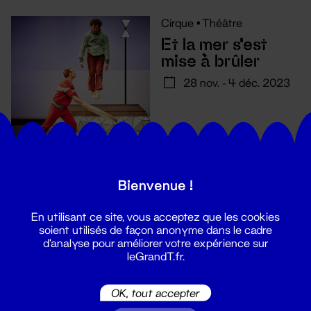
Cirque
•
Théâtre
Et la mer s'est
mise à brûler
28 nov. - 4 déc. 2023
Bienvenue !
En utilisant ce site, vous acceptez que les cookies
soient utilisés de façon anonyme dans le cadre
d'analyse pour améliorer votre expérience sur
leGrandT.fr.
Suivez toutes les actualités du
OK, tout accepter
Grand T :