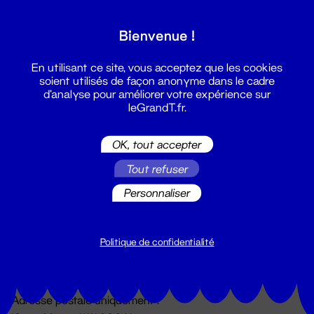
Grand T :
Bienvenue !
S'inscrire
En utilisant ce site, vous acceptez que les cookies
soient utilisés de façon anonyme dans le cadre
d'analyse pour améliorer votre expérience sur
leGrandT.fr.
OK, tout accepter
Tout refuser
Personnaliser
Billetterie
02 51 88 25 25
billetterie@leGrandT.fr
Politique de confidentialité
Du lundi au vendredi 14h → 18h
🚨 Accueil physique impossible jusqu'à l'ouverture
Adresse postale uniquement :