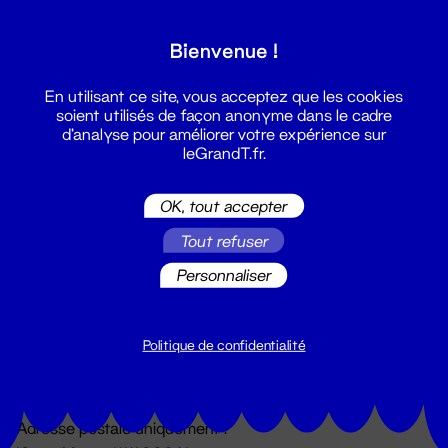
Grand T :
Bienvenue !
S'inscrire
En utilisant ce site, vous acceptez que les cookies
soient utilisés de façon anonyme dans le cadre
d'analyse pour améliorer votre expérience sur
leGrandT.fr.
OK, tout accepter
Tout refuser
Personnaliser
Billetterie
02 51 88 25 25
billetterie@leGrandT.fr
Politique de confidentialité
Du lundi au vendredi 14h → 18h
🚨 Accueil physique impossible jusqu'à l'ouverture
Adresse postale uniquement :