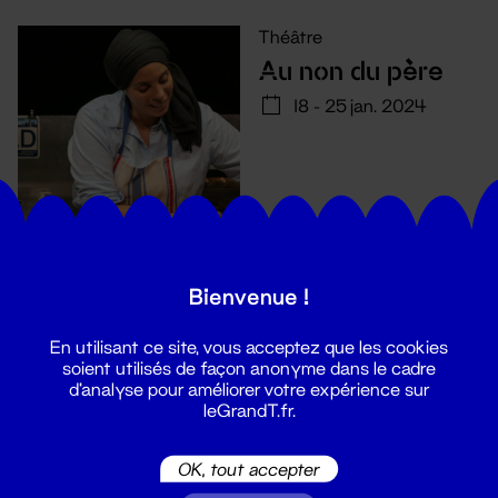
Théâtre
Au non du père
18 - 25 jan. 2024
Bienvenue !
En utilisant ce site, vous acceptez que les cookies
soient utilisés de façon anonyme dans le cadre
d'analyse pour améliorer votre expérience sur
leGrandT.fr.
Suivez toutes les actualités du
OK, tout accepter
Grand T :