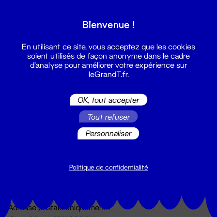
Grand T :
Bienvenue !
S'inscrire
En utilisant ce site, vous acceptez que les cookies
soient utilisés de façon anonyme dans le cadre
d'analyse pour améliorer votre expérience sur
leGrandT.fr.
OK, tout accepter
Tout refuser
Personnaliser
Billetterie
02 51 88 25 25
billetterie@leGrandT.fr
Politique de confidentialité
Du lundi au vendredi 14h → 18h
🚨 Accueil physique impossible jusqu'à l'ouverture
Adresse postale uniquement :