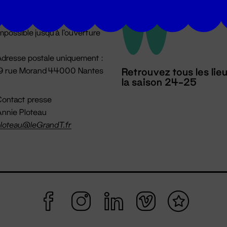
u lundi au vendredi 14h → 18h
 Accueil physique
mpossible jusqu'à l'ouverture
dresse postale uniquement :
19 rue Morand 44000 Nantes
Retrouvez tous les lie
la saison 24-25
ontact presse
nnie Ploteau
loteau@leGrandT.fr