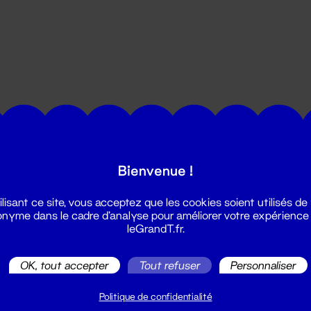
utes les actualités du Grand T :
Bienvenue !
ilisant ce site, vous acceptez que les cookies soient utilisés de
nyme dans le cadre d'analyse pour améliorer votre expérience
leGrandT.fr.
OK, tout accepter
Tout refuser
Personnaliser
illetterie
2 51 88 25 25
Politique de confidentialité
illetterie@leGrandT.fr