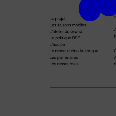
D

i
Le projet
Les saisons mobiles
A
L'atelier du Grand T
La politique RSE
L'équipe
Le réseau Loire-Atlantique
C
Les partenaires
A
Les ressources
p