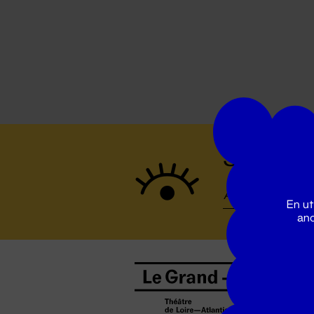
Suivez to
En ut
ano
B
0
b