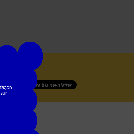
S'inscrire
à la newsletter
 façon
 sur