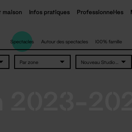
t maison
Infos pratiques
Professionnel·les
Spectacles
Autour des spectacles
100% famille
Par zone
Nouveau Studio Théâtre
n 2023-20