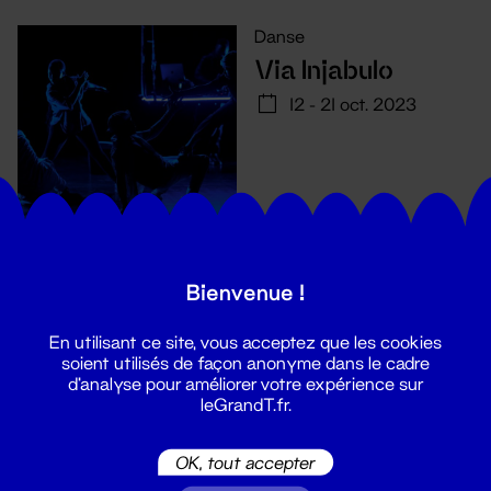
Danse
Via Injabulo
12 - 21 oct. 2023
Bienvenue !
En utilisant ce site, vous acceptez que les cookies
soient utilisés de façon anonyme dans le cadre
d'analyse pour améliorer votre expérience sur
leGrandT.fr.
Suivez toutes les actualités du
OK, tout accepter
Grand T :