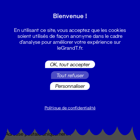
Grand T :
Bienvenue !
S'inscrire
En utilisant ce site, vous acceptez que les cookies
soient utilisés de façon anonyme dans le cadre
d'analyse pour améliorer votre expérience sur
leGrandT.fr.
OK, tout accepter
Tout refuser
Personnaliser
Billetterie
02 51 88 25 25
billetterie@leGrandT.fr
Politique de confidentialité
Du lundi au vendredi 14h → 18h
🚨 Accueil physique impossible jusqu'à l'ouverture
Adresse postale uniquement :