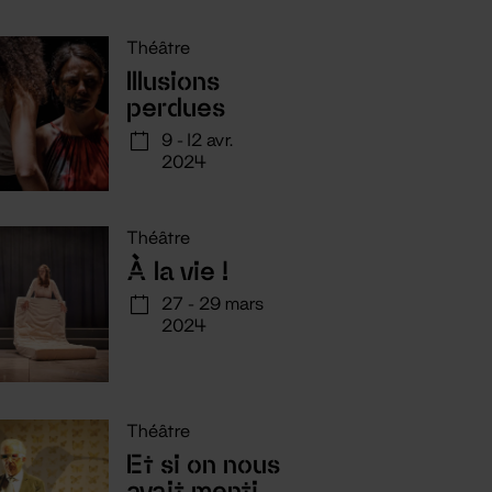
Théâtre
Illusions
perdues
9 - 12 avr.
2024
Théâtre
À la vie !
27 - 29 mars
2024
Théâtre
Et si on nous
avait menti...