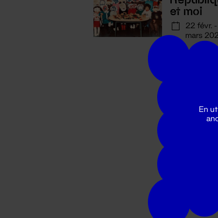
et moi
22 févr. 
mars 20
En ut
ano