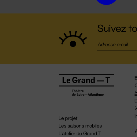
Suivez to
B
0
b
D

i
Le projet
Les saisons mobiles
A
L'atelier du Grand T