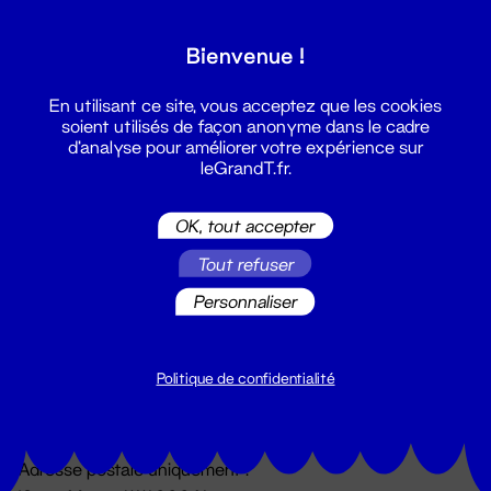
Grand T :
Bienvenue !
S'inscrire
En utilisant ce site, vous acceptez que les cookies
soient utilisés de façon anonyme dans le cadre
d'analyse pour améliorer votre expérience sur
leGrandT.fr.
OK, tout accepter
Tout refuser
Personnaliser
Billetterie
02 51 88 25 25
billetterie@leGrandT.fr
Politique de confidentialité
Du lundi au vendredi 14h → 18h
🚨 Accueil physique impossible jusqu'à l'ouverture
Adresse postale uniquement :