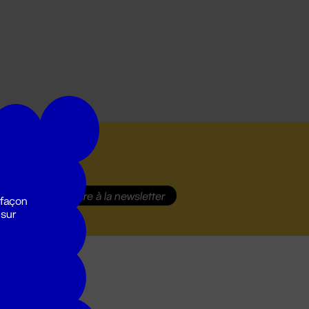
S'inscrire
à la newsletter
 façon
 sur