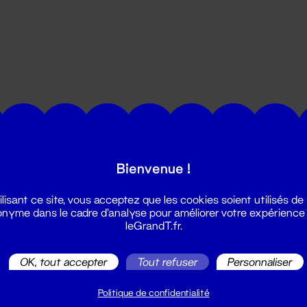
utes les actualités du Grand T :
Bienvenue !
ilisant ce site, vous acceptez que les cookies soient utilisés de
nyme dans le cadre d'analyse pour améliorer votre expérience
leGrandT.fr.
OK, tout accepter
Tout refuser
Personnaliser
illetterie
2 51 88 25 25
Politique de confidentialité
illetterie@leGrandT.fr