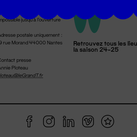
u lundi au vendredi 14h → 18h
 Accueil physique
mpossible jusqu'à l'ouverture
dresse postale uniquement :
19 rue Morand 44000 Nantes
Retrouvez tous les lie
la saison 24-25
ontact presse
nnie Ploteau
loteau@leGrandT.fr