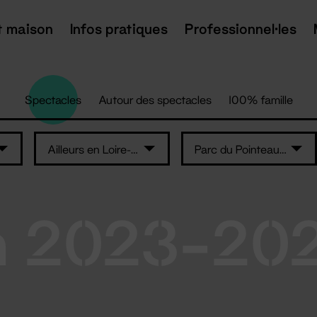
t maison
Infos pratiques
Professionnel·les
Spectacles
Autour des spectacles
100% famille
Ailleurs en Loire-Atlantique
Parc du Pointeau - Saint-Brévin-les-Pins
n 2023-20