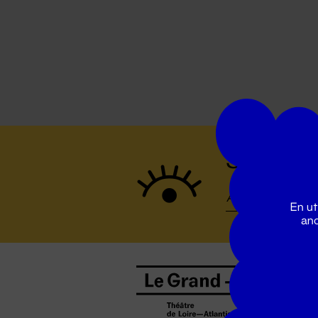
Suivez to
En ut
ano
B
0
b