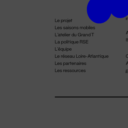
D

i
Le projet
Les saisons mobiles
A
L'atelier du Grand T
La politique RSE
L'équipe
Le réseau Loire-Atlantique
C
Les partenaires
A
Les ressources
p