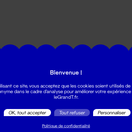
utes les actualités du Grand T :
Bienvenue !
ilisant ce site, vous acceptez que les cookies soient utilisés de
nyme dans le cadre d'analyse pour améliorer votre expérience
leGrandT.fr.
OK, tout accepter
Tout refuser
Personnaliser
illetterie
2 51 88 25 25
Politique de confidentialité
illetterie@leGrandT.fr