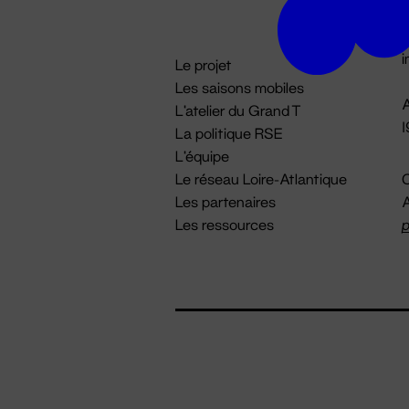
D

i
Le projet
Les saisons mobiles
A
L'atelier du Grand T
La politique RSE
L'équipe
Le réseau Loire-Atlantique
C
Les partenaires
A
Les ressources
p