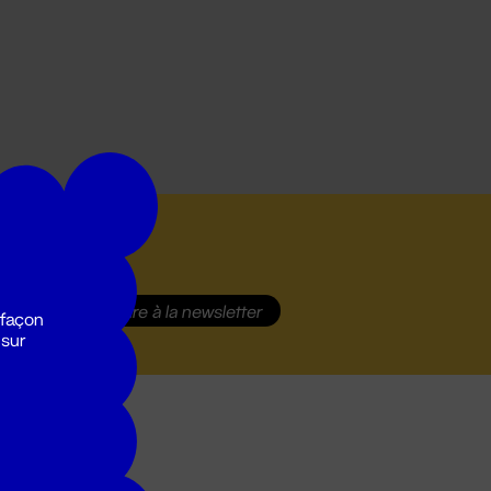
S'inscrire
à la newsletter
 façon
 sur