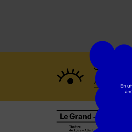
Suivez to
En ut
ano
B
0
b