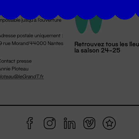
u lundi au vendredi 14h → 18h
 Accueil physique
mpossible jusqu'à l'ouverture
dresse postale uniquement :
19 rue Morand 44000 Nantes
Retrouvez tous les lie
la saison 24-25
ontact presse
nnie Ploteau
loteau@leGrandT.fr