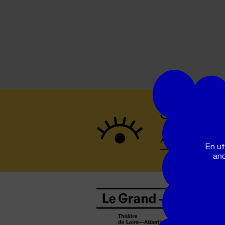
Suivez to
En ut
ano
B
0
b