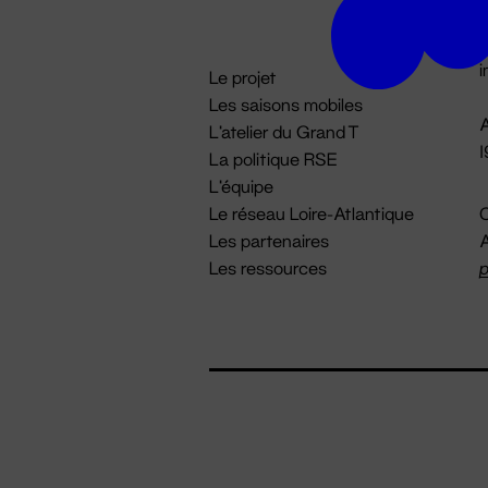
D

i
Le projet
Les saisons mobiles
A
L'atelier du Grand T
La politique RSE
L'équipe
Le réseau Loire-Atlantique
C
Les partenaires
A
Les ressources
p