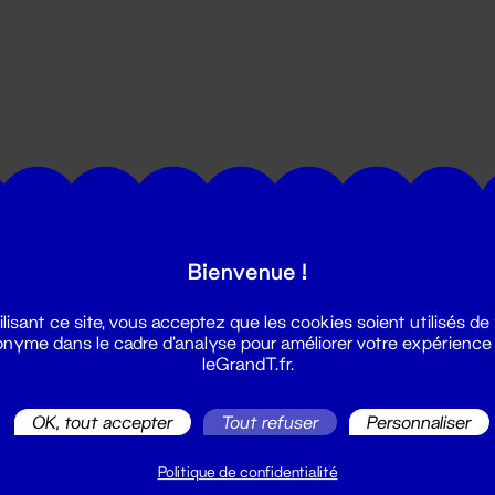
utes les actualités du Grand T :
Bienvenue !
ilisant ce site, vous acceptez que les cookies soient utilisés de
nyme dans le cadre d'analyse pour améliorer votre expérience
leGrandT.fr.
OK, tout accepter
Tout refuser
Personnaliser
illetterie
2 51 88 25 25
Politique de confidentialité
illetterie@leGrandT.fr