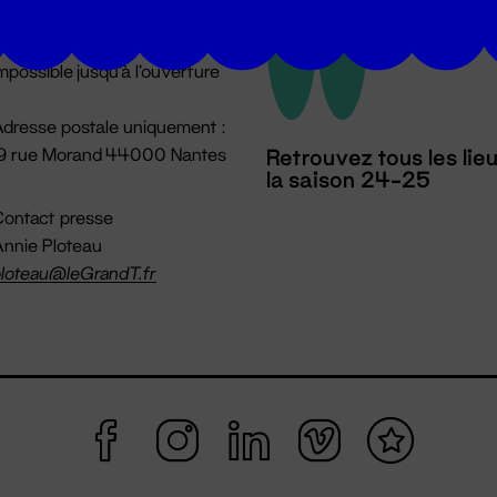
u lundi au vendredi 14h → 18h
 Accueil physique
mpossible jusqu'à l'ouverture
dresse postale uniquement :
19 rue Morand 44000 Nantes
Retrouvez tous les lie
la saison 24-25
ontact presse
nnie Ploteau
loteau@leGrandT.fr