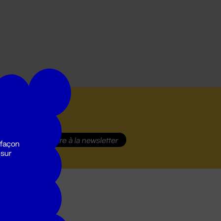
S'inscrire
à la newsletter
 façon
 sur