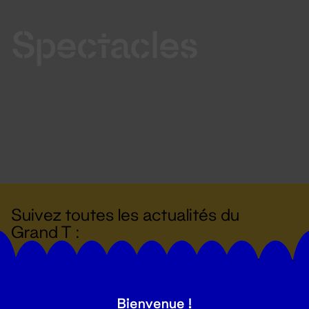
Spectacles
Suivez toutes les actualités du
Grand T :
S'inscrire
Bienvenue !