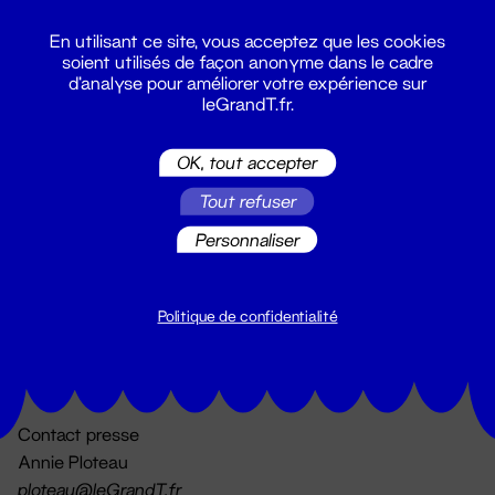
En utilisant ce site, vous acceptez que les cookies
soient utilisés de façon anonyme dans le cadre
d'analyse pour améliorer votre expérience sur
leGrandT.fr.
OK, tout accepter
Billetterie
Tout refuser
02 51 88 25 25
billetterie@leGrandT.fr
Personnaliser
Du lundi au vendredi 14h → 18h
🚨 Accueil physique impossible jusqu'à l'ouverture
Politique de confidentialité
Adresse postale uniquement :
19 rue Morand 44000 Nantes
Contact presse
Annie Ploteau
ploteau@leGrandT.fr