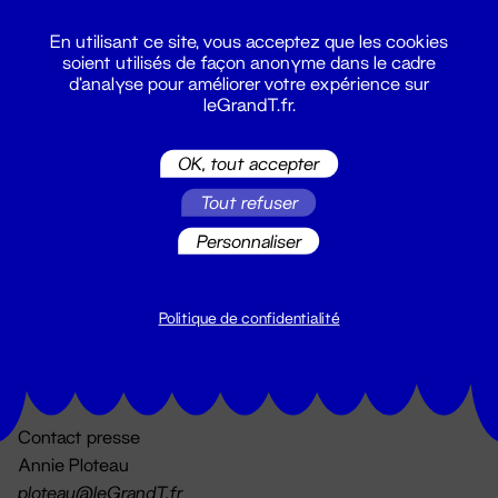
En utilisant ce site, vous acceptez que les cookies
soient utilisés de façon anonyme dans le cadre
d'analyse pour améliorer votre expérience sur
leGrandT.fr.
OK, tout accepter
Billetterie
Tout refuser
02 51 88 25 25
billetterie@leGrandT.fr
Personnaliser
Du lundi au vendredi 14h → 18h
🚨 Accueil physique impossible jusqu'à l'ouverture
Politique de confidentialité
Adresse postale uniquement :
19 rue Morand 44000 Nantes
Contact presse
Annie Ploteau
ploteau@leGrandT.fr