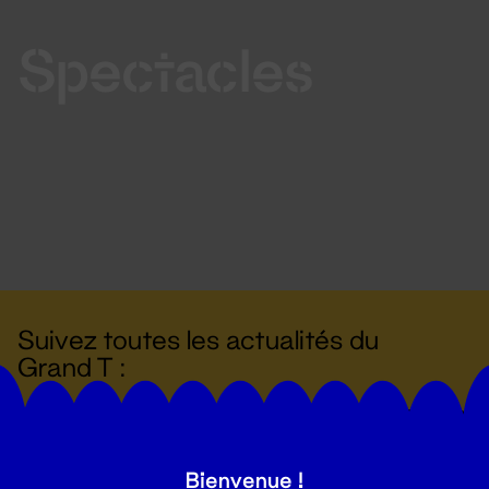
Spectacles
Suivez toutes les actualités du
Grand T :
S'inscrire
Bienvenue !