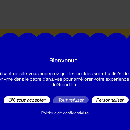
utes les actualités du Grand T :
Bienvenue !
ilisant ce site, vous acceptez que les cookies soient utilisés de
nyme dans le cadre d'analyse pour améliorer votre expérience
leGrandT.fr.
illetterie
2 51 88 25 25
OK, tout accepter
Tout refuser
Personnaliser
illetterie@leGrandT.fr
u lundi au vendredi 14h → 18h
Politique de confidentialité
 Accueil physique
mpossible jusqu'à l'ouverture