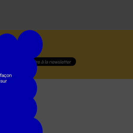
S'inscrire
à la newsletter
 façon
 sur