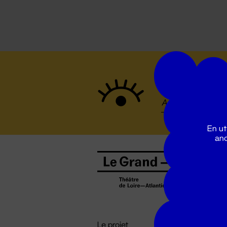
Suivez to
En ut
ano
B
0
b
D

i
Le projet