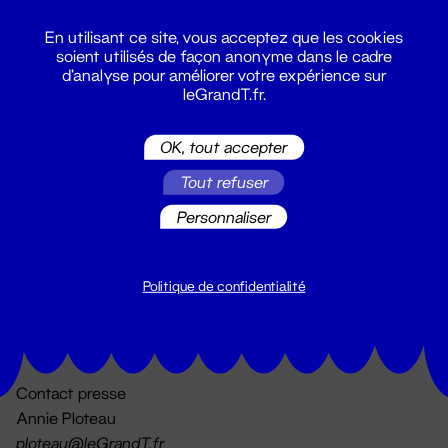
En utilisant ce site, vous acceptez que les cookies
soient utilisés de façon anonyme dans le cadre
d'analyse pour améliorer votre expérience sur
leGrandT.fr.
OK, tout accepter
Billetterie
Tout refuser
02 51 88 25 25
billetterie@leGrandT.fr
Personnaliser
Du lundi au vendredi 14h → 18h
🚨 Accueil physique impossible jusqu'à l'ouverture
Politique de confidentialité
Adresse postale uniquement :
19 rue Morand 44000 Nantes
Contact presse
Annie Ploteau
ploteau@leGrandT.fr