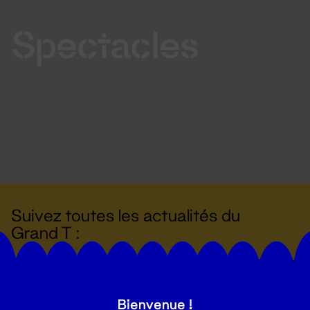
Spectacles
Suivez toutes les actualités du
Grand T :
S'inscrire
Bienvenue !