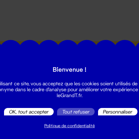
utes les actualités du Grand T :
Bienvenue !
ilisant ce site, vous acceptez que les cookies soient utilisés de
nyme dans le cadre d'analyse pour améliorer votre expérience
leGrandT.fr.
illetterie
OK, tout accepter
Tout refuser
Personnaliser
2 51 88 25 25
illetterie@leGrandT.fr
Politique de confidentialité
u lundi au vendredi 14h → 18h
 Accueil physique