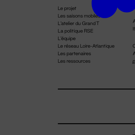
i
Le projet
Les saisons mobiles
A
L'atelier du Grand T
La politique RSE
L'équipe
Le réseau Loire-Atlantique
C
Les partenaires
A
Les ressources
p