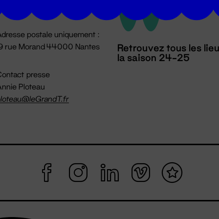
mpossible jusqu'à l'ouverture
dresse postale uniquement :
19 rue Morand 44000 Nantes
Retrouvez tous les lie
la saison 24-25
ontact presse
nnie Ploteau
loteau@leGrandT.fr