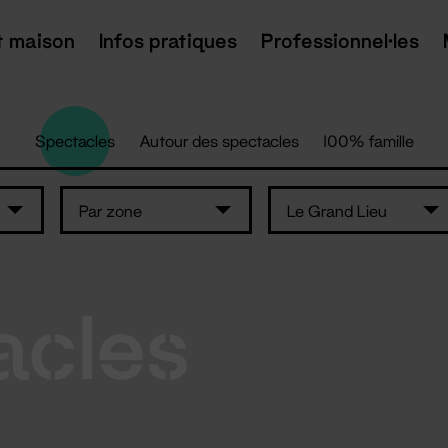
t maison
Infos pratiques
Professionnel·les
Spectacles
Autour des spectacles
100% famille
Par zone
Le Grand Lieu
acles