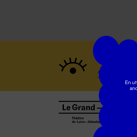
Suivez to
En ut
ano
B
0
b
D
