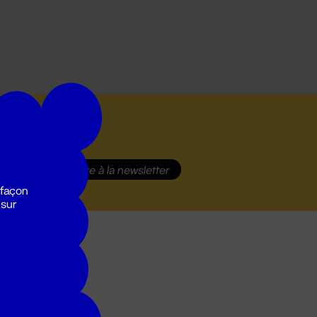
S'inscrire
à la newsletter
 façon
 sur