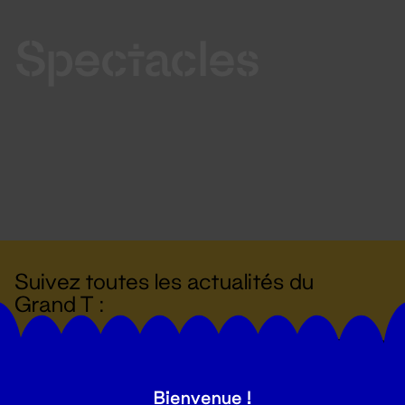
Spectacles
Suivez toutes les actualités du
Grand T :
S'inscrire
Bienvenue !