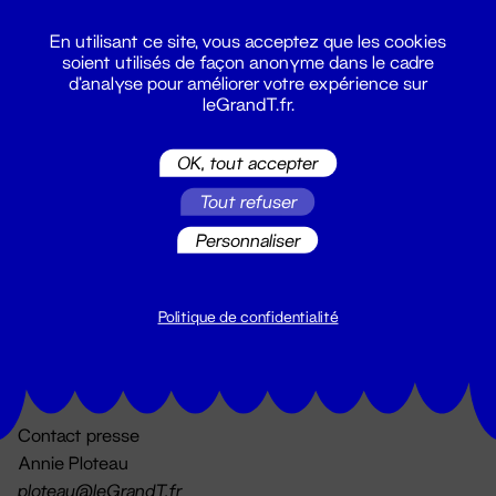
En utilisant ce site, vous acceptez que les cookies
soient utilisés de façon anonyme dans le cadre
d'analyse pour améliorer votre expérience sur
leGrandT.fr.
OK, tout accepter
Billetterie
Tout refuser
02 51 88 25 25
billetterie@leGrandT.fr
Personnaliser
Du lundi au vendredi 14h → 18h
🚨 Accueil physique impossible jusqu'à l'ouverture
Politique de confidentialité
Adresse postale uniquement :
19 rue Morand 44000 Nantes
Contact presse
Annie Ploteau
ploteau@leGrandT.fr