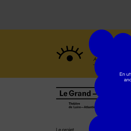
Suivez to
En ut
ano
B
0
b
D

i
Le projet