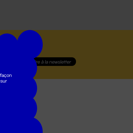
S'inscrire
à la newsletter
 façon
 sur