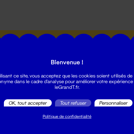
utes les actualités du Grand T :
Bienvenue !
ilisant ce site, vous acceptez que les cookies soient utilisés de
nyme dans le cadre d'analyse pour améliorer votre expérience
leGrandT.fr.
illetterie
2 51 88 25 25
OK, tout accepter
Tout refuser
Personnaliser
illetterie@leGrandT.fr
u lundi au vendredi 14h → 18h
Politique de confidentialité
 Accueil physique
mpossible jusqu'à l'ouverture